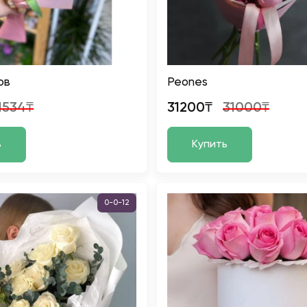
ов
Peones
1534₸
31200₸
31000₸
ь
Купить
0-0-12