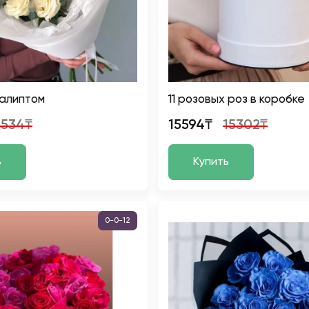
калиптом
11 розовых роз в коробке
1534₸
15594₸
15302₸
ь
Купить
0-0-12