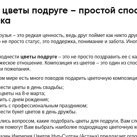
 цветы подруге – простой спо
ека
узья – это редкая ценность, ведь друг поймет как никто дру
о не просто статус, это поддержка, понимание и забота. Ин
поднести
цветы подруге
– это не просто поздравить ее с к
жеское отношение. Композиция из цветов – это один из сп
и пожелания.
м мире есть много поводов подарить цветочную композици
ести цветы в день свадьбы;
 цветы на 8-е марта;
ить с днем рождения;
ить с профессиональным праздником;
ести букет цветов в день дружбы.
лись вопросом, какие подобрать цветы для подруги, Вам сл
м помогут Вам выбрать наиболее подходящую цветочную к
азин Империя Цветов Нур-Султан (Астана) предлагает ог