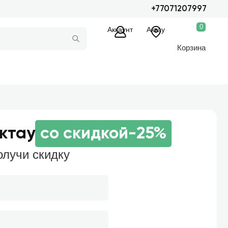
+77071207997
0
Аккаунт
Актау
Корзина
Актау
со скидкой
-25%
олучи скидку