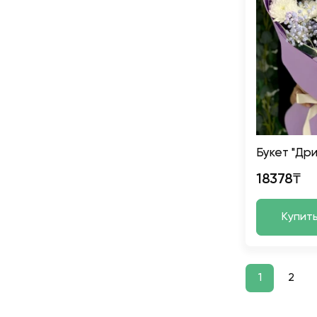
Букет "Др
18378₸
Купит
1
2