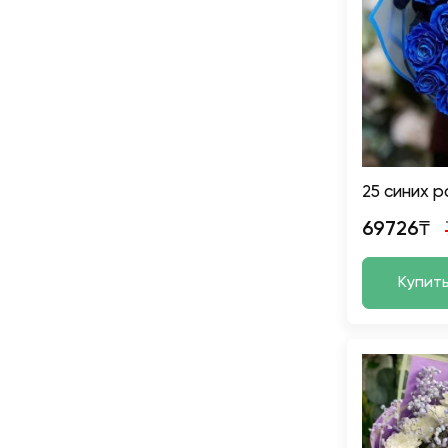
25 синих р
69726₸
Купит