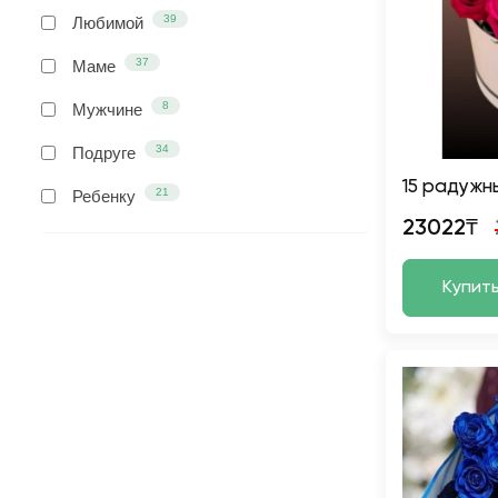
39
Любимой
37
Маме
8
Мужчине
34
Подруге
15 радужн
21
Ребенку
23022₸
Купит