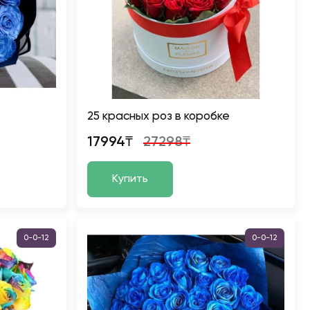
25 красных роз в коробке
17994₸
27298₸
Купить
0-0-12
0-0-12