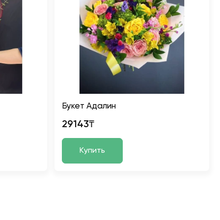
Букет Адалин
29143₸
Купить