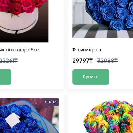
ых роз в коробке
15 синих роз
22261₸
29797₸
32988₸
ь
Купить
0-0-12