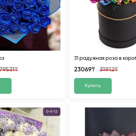
оз
31 радужная роза в коро
79531₸
23069₸
31912₸
ь
Купить
0-0-12