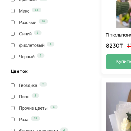
14
Микс
16
Розовый
3
Синий
11 тюльпан
4
фиолетовый
8230₸
1
2
Черный
Купит
Цветок
2
Гвоздика
2
Пион
4
Прочие цветы
39
Роза
2
Фрукты и сладости