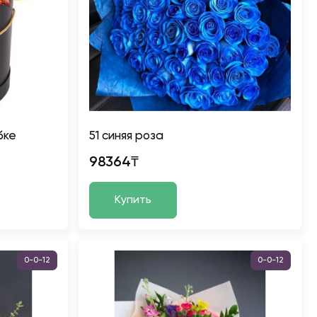
бке
51 синяя роза
98364₸
Купить
0-0-12
0-0-12