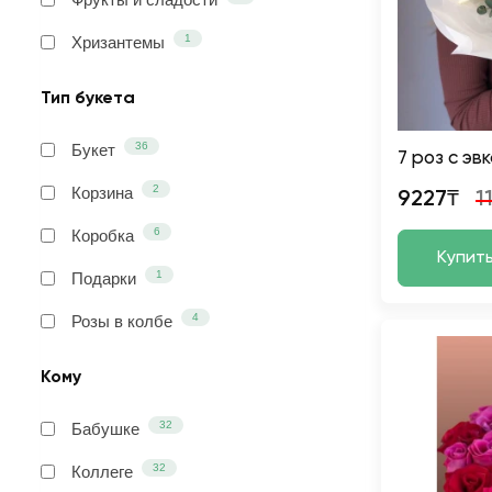
1
Хризантемы
Тип букета
36
Букет
7 роз с эв
2
Корзина
9227₸
1
6
Коробка
Купит
1
Подарки
4
Розы в колбе
Кому
32
Бабушке
32
Коллеге