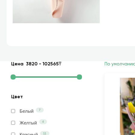
Цена
3820
-
102565
₸
По умолчани
Цвет
7
Белый
4
Желтый
11
Красный