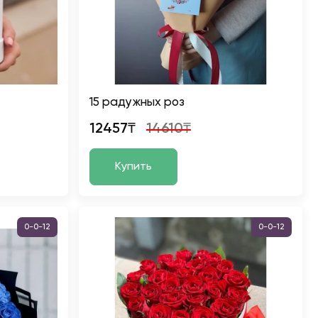
15 радужных роз
12457₸
14610₸
Купить
0-0-12
0-0-12