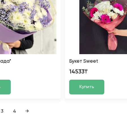
иада"
Букет Sweet
14533₸
ь
Купить
3
4
→