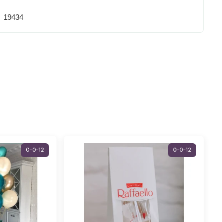
19434
0-0-12
0-0-12