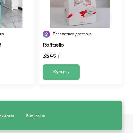
ка
Бесплатная доставка
й
Raffaello
3549₸
Купить
визиты
Контакты