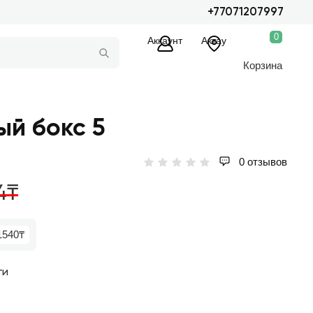
+77071207997
0
Аккаунт
Актау
Корзина
й бокс 5
0 отзывов
4₸
1540₸
ги