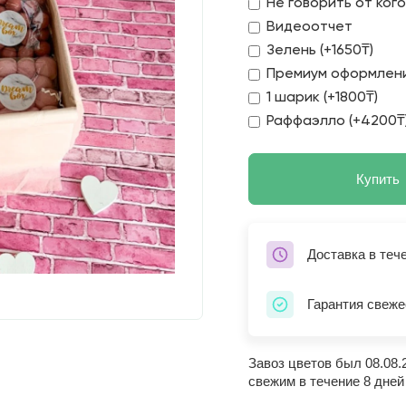
Не говорить от ког
Видеоотчет
Зелень (+1650₸)
Премиум оформлени
1 шарик (+1800₸)
Раффаэлло (+4200₸
Купить
Доставка в теч
Гарантия свеже
Завоз цветов был 08.08.
свежим в течение 8 дней