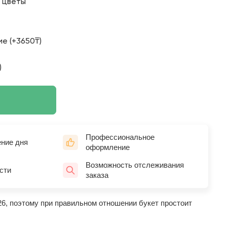
о цветы
е (+3650₸)
)
Профессиональное
ение дня
оформление
Возможность отслеживания
сти
заказа
26, поэтому при правильном отношении букет простоит