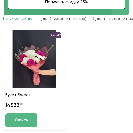
Цена (низкая > высокая)
Цена (высокая > низ
По умолчанию
0-0-12
Букет Sweet
14533₸
Купить