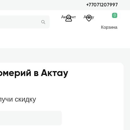
+77071207997
0
Аккаунт
Актау
Корзина
омерий в Актау
лучи скидку