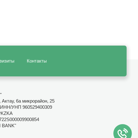
визиты
Контакты
"
 Актау, 6а микрорайон, 25
ИНН/УНП 960529400309
PKZKA
722S000009900854
I BANK"