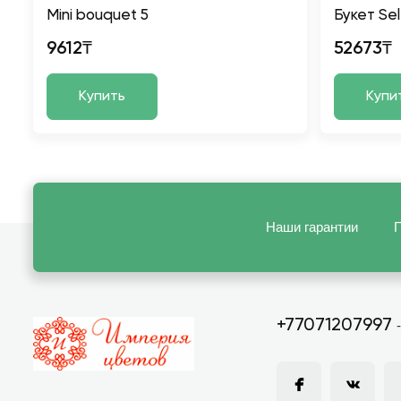
Mini bouquet 5
Букет Se
9612₸
52673₸
Купить
Купи
Наши гарантии
П
+77071207997