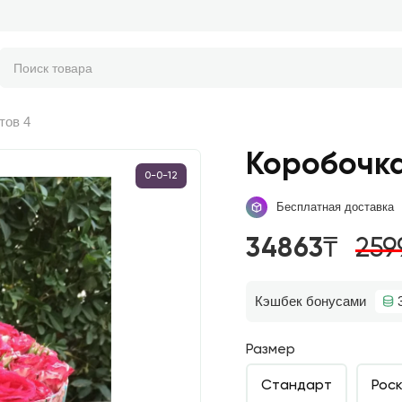
тов 4
Коробочка
0-0-12
Бесплатная доставка
34863₸
259
Кэшбек бонусами
Размер
Стандарт
Рос