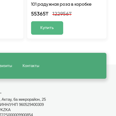
101 радужная роза в коробке
55365₸
122956₸
Купить
визиты
Контакты
"
 Актау, 6а микрорайон, 25
ИНН/УНП 960529400309
PKZKA
722S000009900854