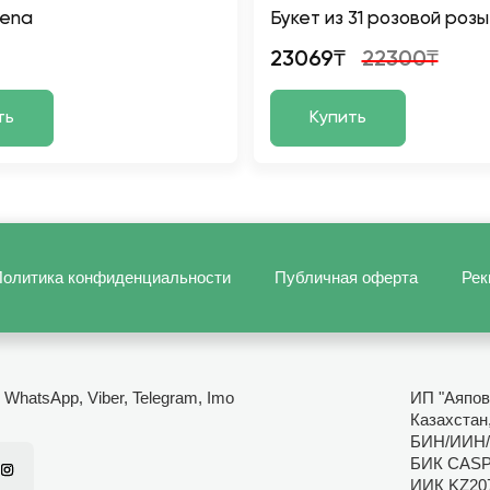
lena
Букет из 31 розовой розы
23069₸
22300₸
ть
Купить
олитика конфиденциальности
Публичная оферта
Рек
- WhatsApp, Viber, Telegram, Imo
ИП "Аяпов
Казахстан,
БИН/ИИН/
БИК CAS
ИИК KZ20