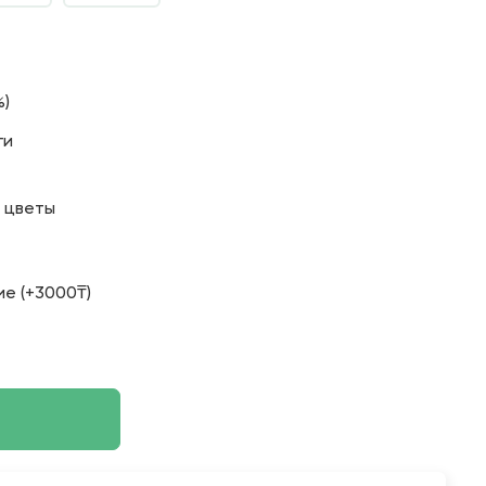
%)
ги
о цветы
е (+3000₸)