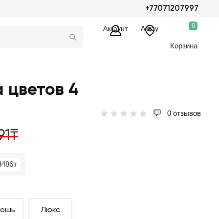
+77071207997
0
Аккаунт
Актау
Корзина
 цветов 4
0 отзывов
91₸
3486₸
кошь
Люкс