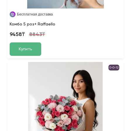
Бесплатная доставка
Комбо 5 роз+ Raffaello
9458₸
8843₸
Купить
0-0-12