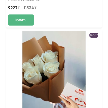
9227₸
11534₸
Купить
0-0-12