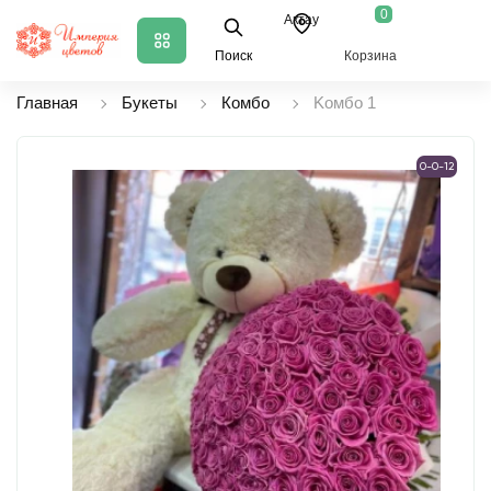
0
Актау
Поиск
Корзина
Главная
Букеты
Комбо
Koмбo 1
0-0-12