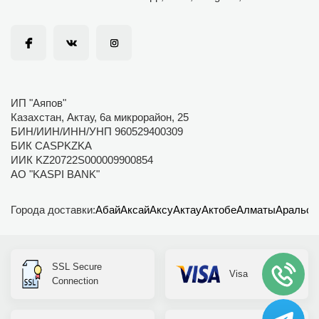
ИП "Аяпов"
Казахстан, Актау, 6а микрорайон, 25
БИН/ИИН/ИНН/УНП 960529400309
БИК CASPKZKA
ИИК KZ20722S000009900854
АО "KASPI BANK"
Города доставки:
Абай
Аксай
Аксу
Актау
Актобе
Алматы
Аральск
SSL Secure
Visa
Connection