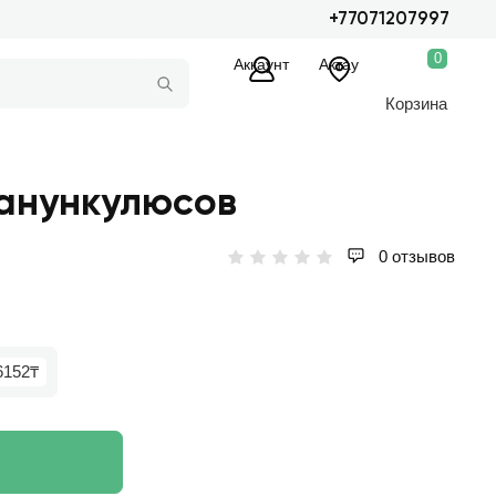
+77071207997
0
Аккаунт
Актау
Корзина
ранункулюсов
0 отзывов
6152₸