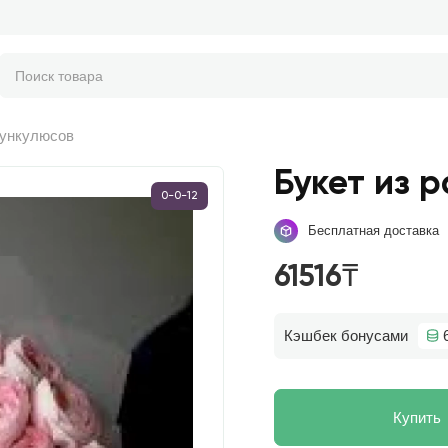
нункулюсов
Букет из 
0-0-12
Бесплатная доставка
61516₸
Кэшбек бонусами
Купить