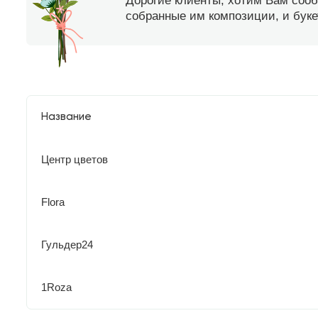
Дорогие клиенты, хотим Вам соо
собранные им композиции, и букет
Название
Центр цветов
Flora
Гульдер24
1Roza