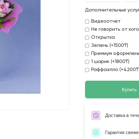
Дополнительные услу
Видеоотчет
Не говорить от ког
Открытка
Зелень (+1500₸)
Премиум оформлени
1 шарик (+1800₸)
Раффаэлло (+4200₸
Купить
Доставка в теч
Гарантия свеже