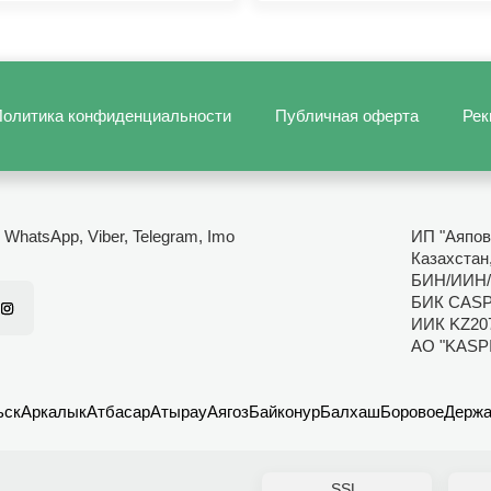
олитика конфиденциальности
Публичная оферта
Рек
- WhatsApp, Viber, Telegram, Imo
ИП "Аяпов
Казахстан,
БИН/ИИН/
БИК CAS
ИИК KZ20
АО "KASP
ьск
Аркалык
Атбасар
Атырау
Аягоз
Байконур
Балхаш
Боровое
Держа
SSL