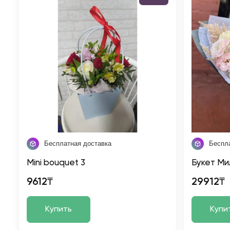
Бесплатная доставка
Беспл
Mini bouquet 3
Букет Ми
9612₸
29912₸
Купить
Купи