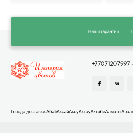
Наши гарантии
П
+77071207997
Города доставки:
Абай
Аксай
Аксу
Актау
Актобе
Алматы
Арал