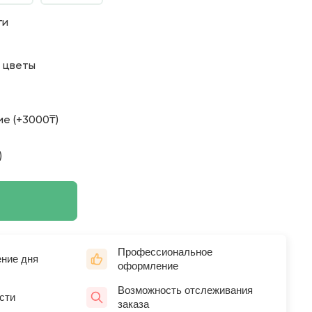
ги
о цветы
е (+3000₸)
)
Профессиональное
ение дня
оформление
Возможность отслеживания
сти
заказа