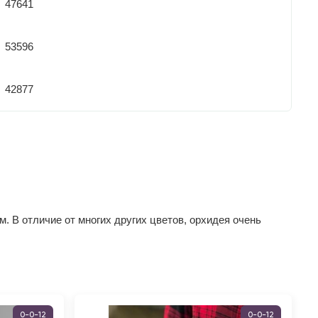
47641
53596
42877
 В отличие от многих других цветов, орхидея очень
0-0-12
0-0-12