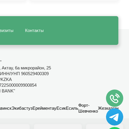
визиты
Контакты
"
 Актау, 6а микрорайон, 25
ИНН/УНП 960529400309
PKZKA
722S000009900854
I BANK"
Форт-
винск
Экибастуз
Ерейментау
Есик
Есиль
Жезказган
Канд
Шевченко