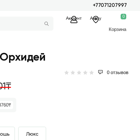
+77071207997
0
Аккаунт
Актау
Корзина
9 Орхидей
0 отзывов
01₸
3760₸
кошь
Люкс