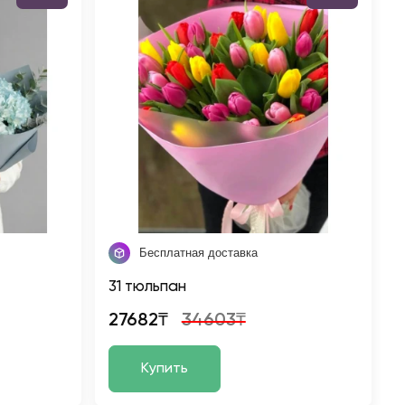
Бесплатная доставка
31 тюльпан
27682₸
34603₸
Купить