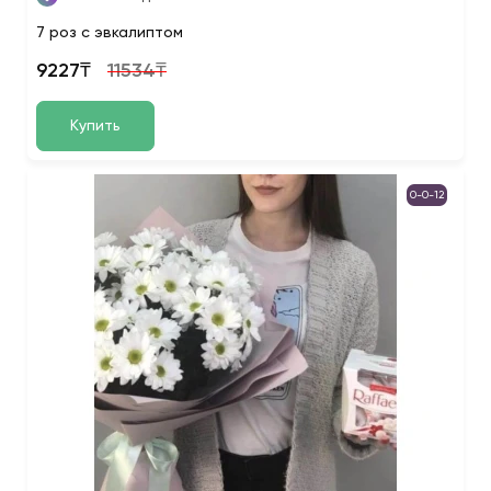
7 роз с эвкалиптом
9227₸
11534₸
Купить
0-0-12