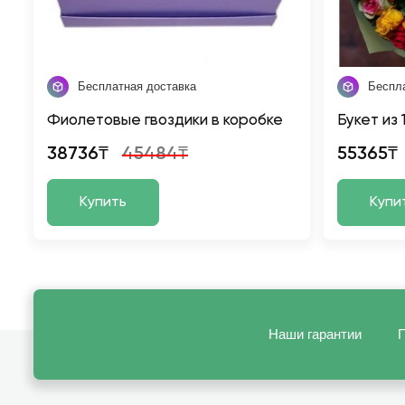
Бесплатная доставка
Беспл
Фиолетовые гвоздики в коробке
Букет из 
38736₸
45484₸
55365₸
Купить
Купи
Наши гарантии
П