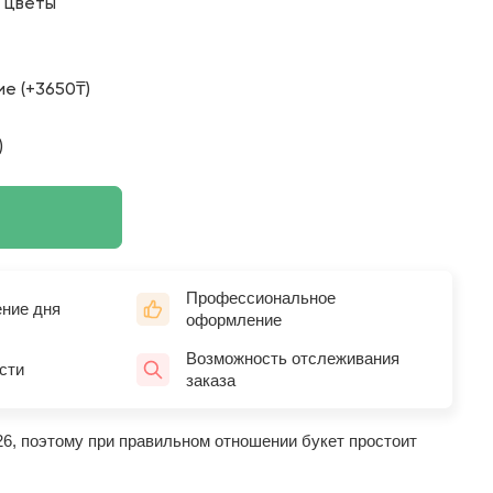
о цветы
е (+3650₸)
)
Профессиональное
ение дня
оформление
Возможность отслеживания
сти
заказа
26, поэтому при правильном отношении букет простоит