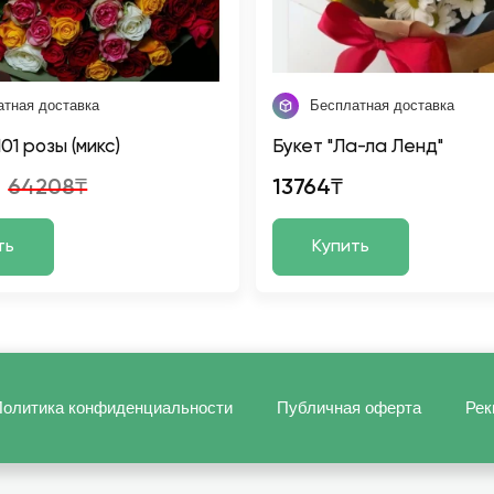
атная доставка
Бесплатная доставка
101 розы (микс)
Букет "Ла-ла Ленд"
64208₸
13764₸
ть
Купить
олитика конфиденциальности
Публичная оферта
Рек