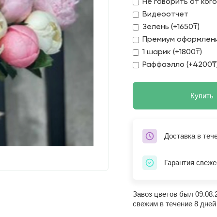
Не говорить от ког
Видеоотчет
Зелень (+1650₸)
Премиум оформлени
1 шарик (+1800₸)
Раффаэлло (+4200₸
Купить
Доставка в теч
Гарантия свеже
Завоз цветов был 09.08.
свежим в течение 8 дней