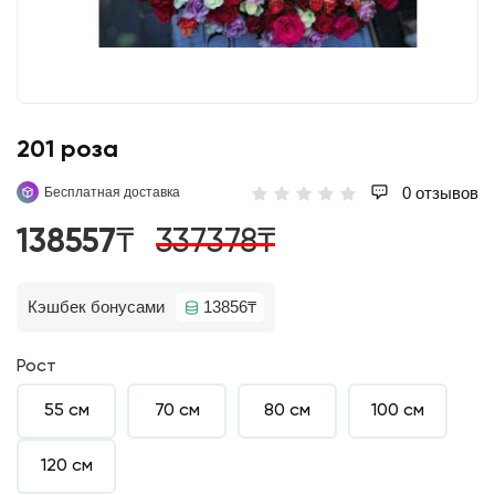
201 роза
0 отзывов
Бесплатная доставка
138557₸
337378₸
Кэшбек бонусами
13856₸
Рост
55 см
70 см
80 см
100 см
120 см