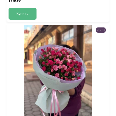
17609₸
Купить
0-0-12