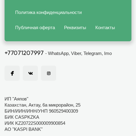
Политика конфиденциальности
Публичная оферта
Реквизиты
Контакты
+77071207997
- WhatsApp, Viber, Telegram, Imo
ИП "Аяпов"
Казахстан, Актау, 6а микрорайон, 25
БИН/ИИН/ИНН/УНП 960529400309
БИК CASPKZKA
ИИК KZ20722S000009900854
АО "KASPI BANK"